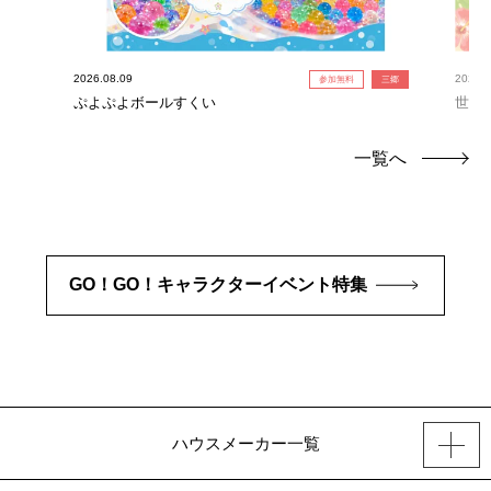
2026.08.09
2026.0
参加無料
三郷
ぷよぷよボールすくい
世界
一覧へ
GO！GO！キャラクターイベント特集
ハウスメーカー一覧