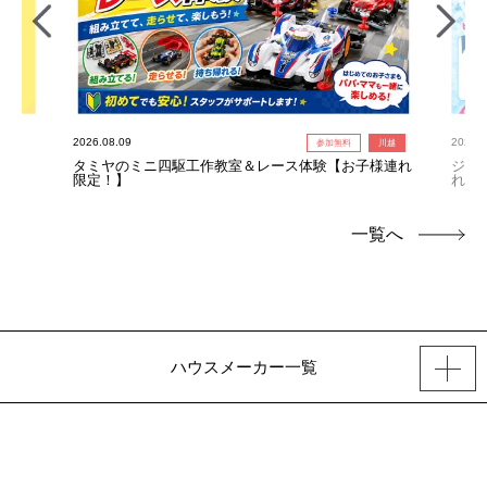
2026.08.09
2026.0
参加無料
川越
タミヤのミニ四駆工作教室＆レース体験【お子様連れ
ジャ
限定！】
れ限
一覧へ
ハウスメーカー一覧