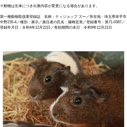
※動物は生体につき出展内容が変更になる場合があります。
第一種動物取扱業登録証 名称：ティジョップ ズー／所在地：埼玉県幸手市
中野235‐4／種別：展示／責任者の氏名：篠崎宏美／登録番号：第71‐0387／
登録年月日：令和4年12月22日／有効期間の末日：令和9年12月21日