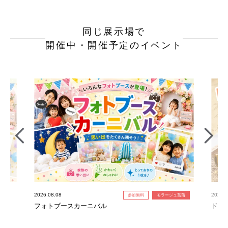
同じ展示場で
開催中・開催予定のイベント
2026.08.08
2026.0
参加無料
モラージュ菖蒲
フォトブースカーニバル
ドキ