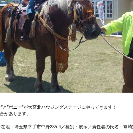
”と”ポニー”が大宮北ハウジングステージにやってきます！
合があります。
地：埼玉県幸手市中野235‐4／種別：展示／責任者の氏名：篠崎宏美