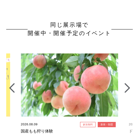
同じ展示場で
開催中・開催予定のイベント
2026.08.09
2026.0
参加無料
新座・朝霞
国産もも狩り体験
ドラ