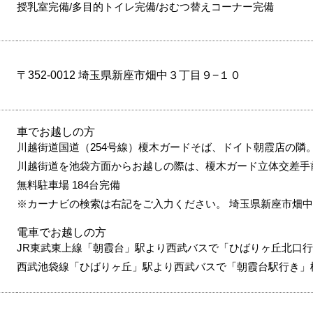
授乳室完備/多目的トイレ完備/おむつ替えコーナー完備
〒352-0012 埼玉県新座市畑中３丁目９−１０
車でお越しの方
川越街道国道（254号線）榎木ガードそば、ドイト朝霞店の隣
川越街道を池袋方面からお越しの際は、榎木ガード立体交差手
無料駐車場 184台完備
※カーナビの検索は右記をご入力ください。 埼玉県新座市畑中
電車でお越しの方
JR東武東上線「朝霞台」駅より西武バスで「ひばりヶ丘北口行
西武池袋線「ひばりヶ丘」駅より西武バスで「朝霞台駅行き」