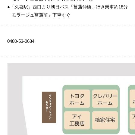
●「久喜駅」西口より朝日バス「菖蒲仲橋」行き乗車約18分
「モラージュ菖蒲前」下車すぐ
0480-53-9634