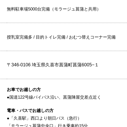
無料駐車場5000台完備（モラージュ菖蒲と共用）
授乳室完備多 / 目的トイレ完備 / おむつ替えコーナー完備
〒346-0106 埼玉県久喜市菖蒲町菖蒲6005−１
お車でお越しの方
●国道122号線バイパス沿い、菖蒲陣屋交差点近く
電車・バスでお越しの方
●「久喜駅」西口より朝日バス（急行）
「モラージュ菖蒲中央口」行き乗車約15分