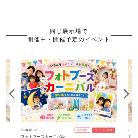
同じ展示場で
開催中・開催予定のイベント
2026.08.08
2026.0
参加無料
モラージュ菖蒲
フォトブースカーニバル
ドキ