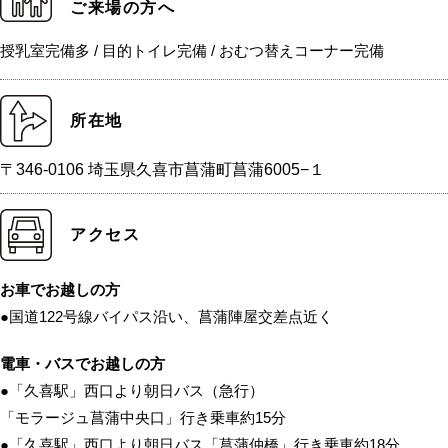
ご来場の方へ
授乳室完備多 / 目的トイレ完備 / おむつ替えコーナー完備
所在地
〒346-0106 埼玉県久喜市菖蒲町菖蒲6005−１
アクセス
お車でお越しの方
●国道122号線バイパス沿い、菖蒲陣屋交差点近く
電車・バスでお越しの方
●「久喜駅」西口より朝日バス（急行）
「モラージュ菖蒲中央口」行き乗車約15分
●「久喜駅」西口より朝日バス「菖蒲仲橋」行き乗車約18分