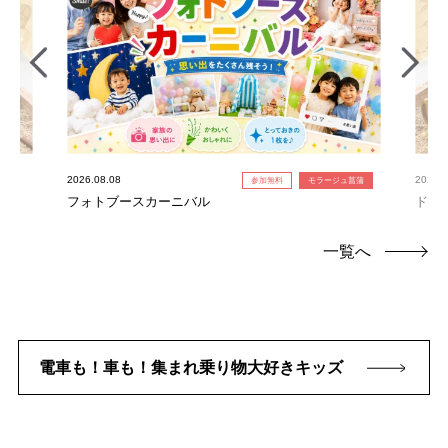
2026.08.08
2026.0
参加無料
モラージュ菖蒲
フォトブースカーニバル
ドキ
一覧へ
電車も！車も！集まれ乗り物大好きキッズ