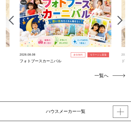
2026.08.08
2026.0
参加無料
モラージュ菖蒲
フォトブースカーニバル
ドキ
一覧へ
ハウスメーカー一覧