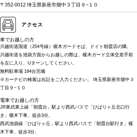
〒352-0012 埼玉県新座市畑中３丁目９−１０
アクセス
車でお越しの方
川越街道国道（254号線）榎木ガードそば、ドイト朝霞店の隣。
川越街道を池袋方面からお越しの際は、榎木ガード立体交差手前
を左に入り、Uターンしてください。
無料駐車場 184台完備
※カーナビの検索は右記をご入力ください。 埼玉県新座市畑中３
丁目９−１０
電車でお越しの方
JR東武東上線「朝霞台」駅より西武バスで「ひばりヶ丘北口行
き」榎木下車、徒歩3分。
西武池袋線「ひばりヶ丘」駅より西武バスで「朝霞台駅行き」榎
木下車、徒歩3分。