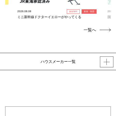
2026.08.08
2026.0
参加無料
新座・朝霞
ミニ新幹線ドクターイエローがやってくる
国産
一覧へ
ハウスメーカー一覧