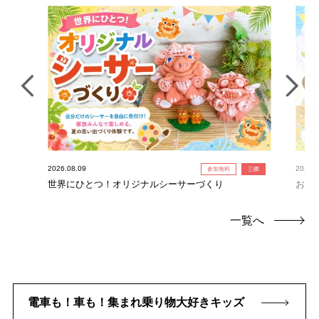
2026.08.09
2026.0
参加無料
三郷
世界にひとつ！オリジナルシーサーづくり
お絵
一覧へ
電車も！車も！集まれ乗り物大好きキッズ