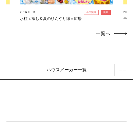
2026.08.11
2026.0
参加無料
熊谷
氷柱宝探し＆夏のひんやり縁日広場
モデ
一覧へ
ハウスメーカー一覧