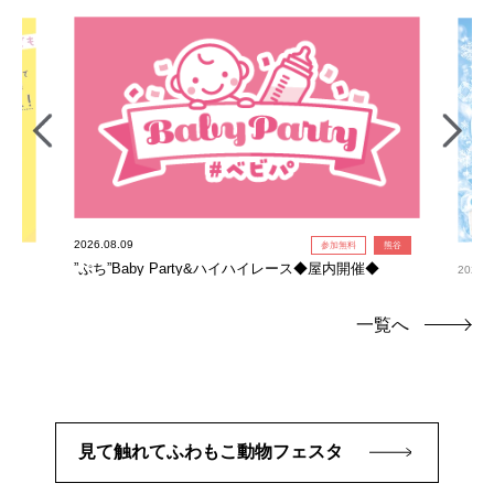
2026.08.09
参加無料
熊谷
”ぷち”Baby Party&ハイハイレース◆屋内開催◆
2026.0
氷柱
一覧へ
見て触れてふわもこ動物フェスタ