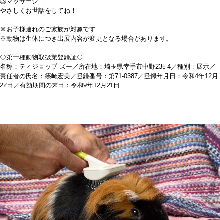
③マッサージ
やさしくお世話をしてね！
※お子様連れのご家族が対象です
※動物は生体につき出展内容が変更となる場合があります。
◇第一種動物取扱業登録証◇
名称：ティジョップ ズー／所在地：埼玉県幸手市中野235‐4／種別：展示／
責任者の氏名：篠崎宏美／登録番号：第71‐0387／登録年月日：令和4年12月
22日／有効期間の末日：令和9年12月21日