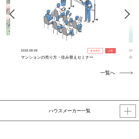
2026.08.08
2026.0
参加無料
上尾
れ限
マンションの売り方・住み替えセミナー
今だ
定！
一覧へ
ハウスメーカー一覧