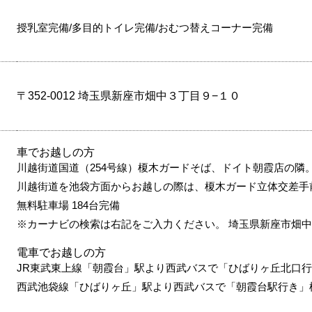
授乳室完備/多目的トイレ完備/おむつ替えコーナー完備
〒352-0012 埼玉県新座市畑中３丁目９−１０
車でお越しの方
川越街道国道（254号線）榎木ガードそば、ドイト朝霞店の隣
川越街道を池袋方面からお越しの際は、榎木ガード立体交差手
無料駐車場 184台完備
※カーナビの検索は右記をご入力ください。 埼玉県新座市畑中
電車でお越しの方
JR東武東上線「朝霞台」駅より西武バスで「ひばりヶ丘北口行
西武池袋線「ひばりヶ丘」駅より西武バスで「朝霞台駅行き」