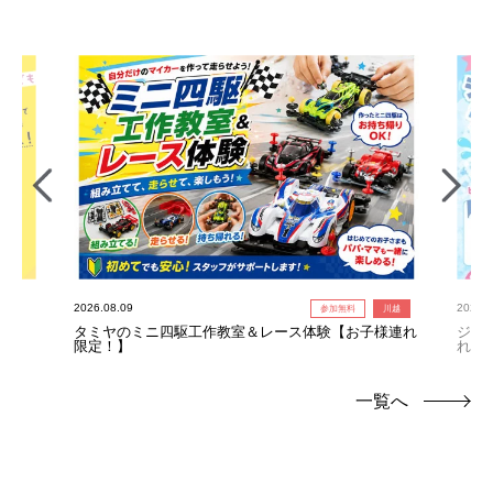
2026.08.09
2026.0
参加無料
川越
タミヤのミニ四駆工作教室＆レース体験【お子様連れ
ジャ
限定！】
れ限
一覧へ