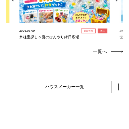
2026.08.09
2026.0
参加無料
本庄
氷柱宝探し＆夏のひんやり縁日広場
世界
連れ
一覧へ
ハウスメーカー一覧