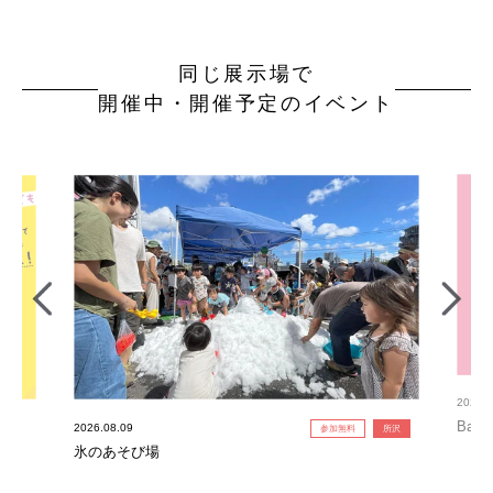
同じ展示場で
開催中・開催予定のイベント
2026.0
Bab
2026.08.09
参加無料
所沢
氷のあそび場