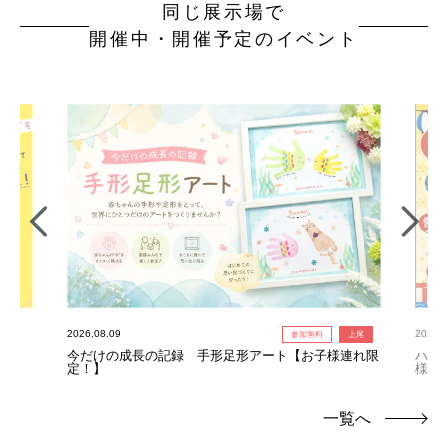
同じ展示場で
開催中・開催予定のイベント
2026.08.09
2026.0
参加無料
上尾
今だけの成長の記録 手形足形アート【お子様連れ限
ハウ
定！】
様連
一覧へ