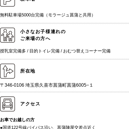
無料駐車場5000台完備（モラージュ菖蒲と共用）
小さなお子様連れの
ご来場の方へ
授乳室完備多 / 目的トイレ完備 / おむつ替えコーナー完備
所在地
〒346-0106 埼玉県久喜市菖蒲町菖蒲6005−１
アクセス
お車でお越しの方
●国道122号線バイパス沿い、菖蒲陣屋交差点近く