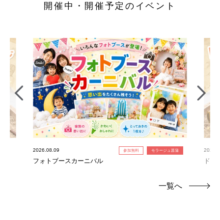
開催中・開催予定のイベント
2026.08.09
2026.0
参加無料
モラージュ菖蒲
フォトブースカーニバル
ドキ
一覧へ