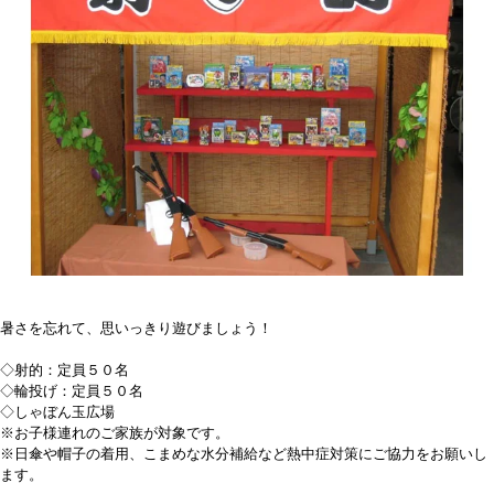
暑さを忘れて、思いっきり遊びましょう！
◇射的：定員５０名
◇輪投げ：定員５０名
◇しゃぼん玉広場
※お子様連れのご家族が対象です。
※日傘や帽子の着用、こまめな水分補給など熱中症対策にご協力をお願いし
ます。