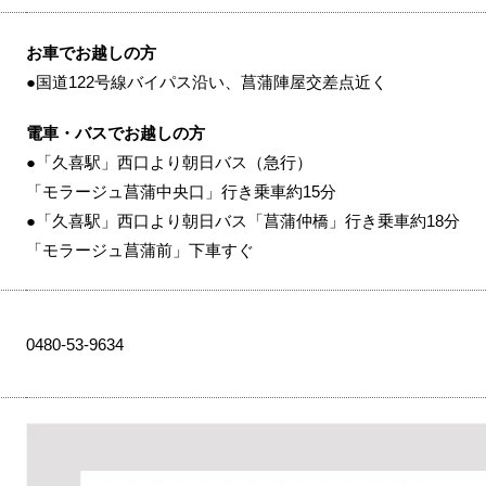
お車でお越しの方
●国道122号線バイパス沿い、菖蒲陣屋交差点近く
電車・バスでお越しの方
●「久喜駅」西口より朝日バス（急行）
「モラージュ菖蒲中央口」行き乗車約15分
●「久喜駅」西口より朝日バス「菖蒲仲橋」行き乗車約18分
「モラージュ菖蒲前」下車すぐ
0480-53-9634