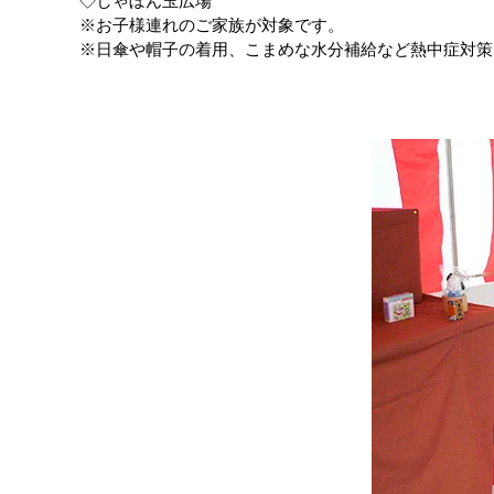
◇しゃぼん玉広場
※お子様連れのご家族が対象です。
※日傘や帽子の着用、こまめな水分補給など熱中症対策