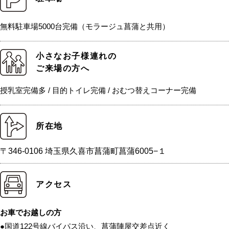
無料駐車場5000台完備（モラージュ菖蒲と共用）
小さなお子様連れの
ご来場の方へ
授乳室完備多 / 目的トイレ完備 / おむつ替えコーナー完備
所在地
〒346-0106 埼玉県久喜市菖蒲町菖蒲6005−１
アクセス
お車でお越しの方
●国道122号線バイパス沿い、菖蒲陣屋交差点近く