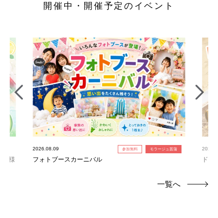
開催中・開催予定のイベント
2026.08.09
2026.0
参加無料
モラージュ菖蒲
お子様
フォトブースカーニバル
ドキ
一覧へ