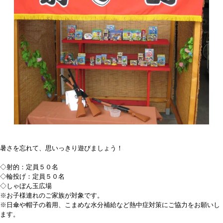
暑さを忘れて、思いっきり遊びましょう！
◇射的：定員５０名
◇輪投げ：定員５０名
◇しゃぼん玉広場
※お子様連れのご家族が対象です。
※日傘や帽子の着用、こまめな水分補給など熱中症対策にご協力をお願いし
ます。