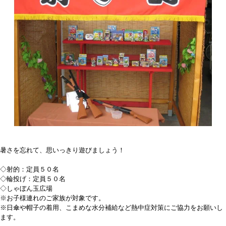
暑さを忘れて、思いっきり遊びましょう！
◇射的：定員５０名
◇輪投げ：定員５０名
◇しゃぼん玉広場
※お子様連れのご家族が対象です。
※日傘や帽子の着用、こまめな水分補給など熱中症対策にご協力をお願いし
ます。