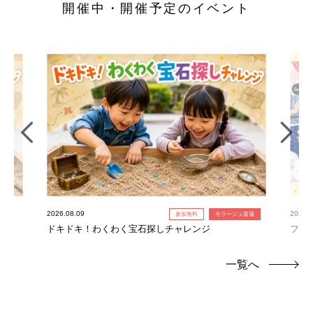
開催中・開催予定のイベント
2026.08.09
2026.0
参加無料
モラージュ菖蒲
ドキドキ！わくわく宝石探しチャレンジ
フォ
一覧へ