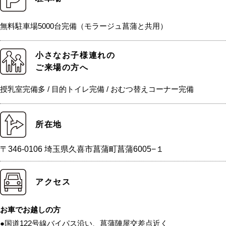
無料駐車場5000台完備（モラージュ菖蒲と共用）
小さなお子様連れの
ご来場の方へ
授乳室完備多 / 目的トイレ完備 / おむつ替えコーナー完備
所在地
〒346-0106 埼玉県久喜市菖蒲町菖蒲6005−１
アクセス
お車でお越しの方
●国道122号線バイパス沿い、菖蒲陣屋交差点近く