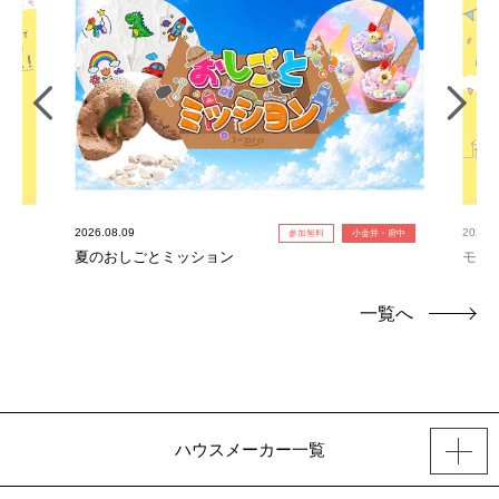
2026.08.09
2026.0
参加無料
小金井・府中
夏のおしごとミッション
モデ
一覧へ
ハウスメーカー一覧