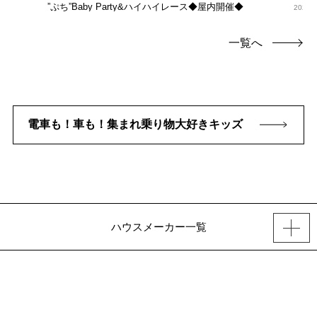
”ぷち”Baby Party&ハイハイレース◆屋内開催◆
2026.0
氷柱
一覧へ
電車も！車も！集まれ乗り物大好きキッズ
ハウスメーカー一覧