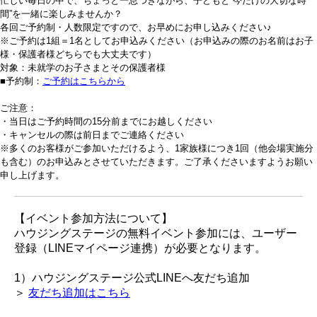
忙しい毎日の中で、ちょっと一息つきながら、子どもと“今だけの大切な時
間”を一緒に楽しみませんか？
各回ご予約制・人数限定ですので、お早めにお申し込みください♪
※ご予約は1組＝1名としてお申込みください（お申込みの際のお名前はお子
様・保護者様どちらでも大丈夫です）
対象：未就学のお子さまとその保護者様
■予約制：
ご予約はこちらから
ご注意：
・当日はご予約時間の15分前までにお越しください
・キャンセルの際は前日までご連絡ください
※多くのお客様がご参加いただけるよう、1家族様につき1回（他会場実施分
も含む）のお申込みとさせていただきます。ご了承くださいますようお願い
申し上げます。
【イベント参加方法について】
ハウジングステージの無料イベント参加には、ユーザー
登録（LINEマイページ連携）が必要となります。
1）ハウジングステージ公式LINEへ友だち追加
＞
友だち追加はこちら