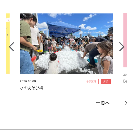
2026.0
Bab
2026.08.09
参加無料
所沢
氷のあそび場
一覧へ