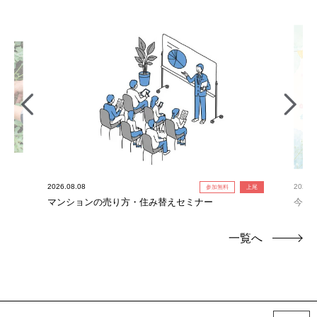
2026.08.08
2026.0
参加無料
上尾
れ限
マンションの売り方・住み替えセミナー
今だ
定！
一覧へ