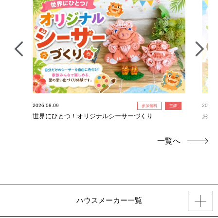
2026.08.09
2026.0
参加無料
三郷
世界にひとつ！オリジナルシーサーづくり
お絵
一覧へ
ハウスメーカー一覧