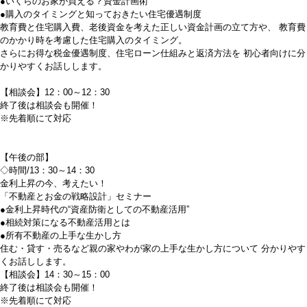
●いくらのお家が買える？資金計画術
●購入のタイミングと知っておきたい住宅優遇制度
教育費と住宅購入費、老後資金を考えた正しい資金計画の立て方や、
教育費
のかかり時を考慮した住宅購入のタイミング。
さらにお得な税金優遇制度、住宅ローン仕組みと返済方法を
初心者向けに分
かりやすくお話しします。
【相談会】12：00～12：30
終了後は相談会も開催！
※先着順にて対応
【午後の部】
◇時間/13：30～14：30
金利上昇の今、考えたい！
「不動産とお金の戦略設計」セミナー
●金利上昇時代の“資産防衛としての不動産活用”
●相続対策になる不動産活用とは
●所有不動産の上手な生かし方
住む・貸す・売るなど親の家やわが家の上手な生かし方について
分かりやす
くお話しします。
【相談会】14：30～15：00
終了後は相談会も開催！
※先着順にて対応