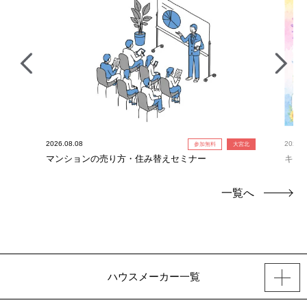
2026.08.08
2026.0
参加無料
大宮北
！】
マンションの売り方・住み替えセミナー
キャ
定！
一覧へ
ハウスメーカー一覧