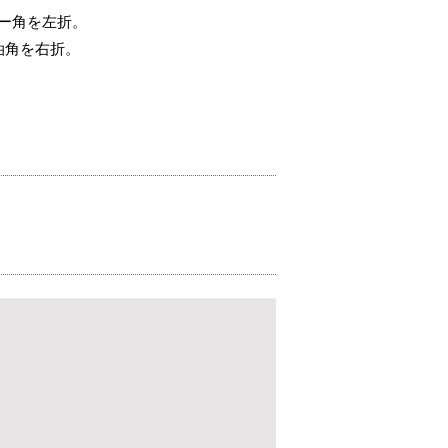
ー角を左折。
油角を右折。