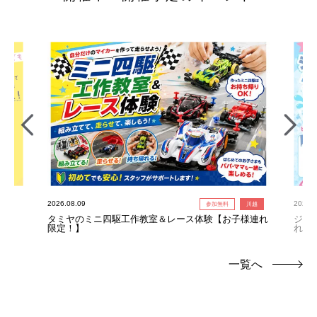
2026.08.09
2026.0
参加無料
川越
タミヤのミニ四駆工作教室＆レース体験【お子様連れ
ジャ
限定！】
れ限
一覧へ