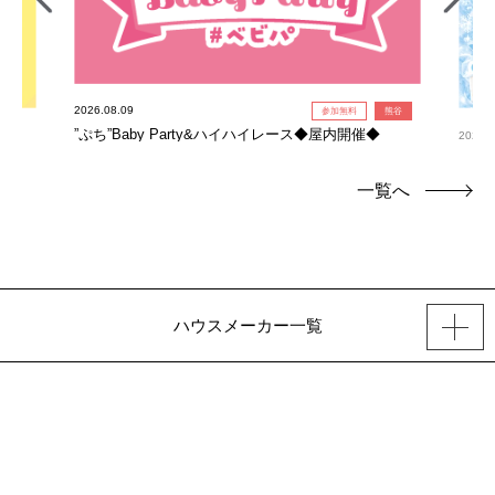
2026.08.09
参加無料
熊谷
”ぷち”Baby Party&ハイハイレース◆屋内開催◆
2026.0
氷柱
一覧へ
ハウスメーカー一覧