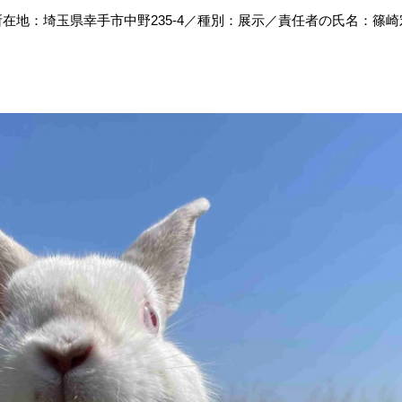
地：埼玉県幸手市中野235‐4／種別：展示／責任者の氏名：篠崎宏美