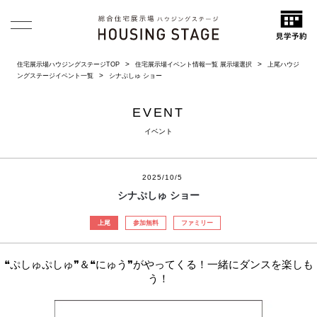
住宅展示場ハウジングステージTOP
住宅展示場イベント情報一覧 展示場選択
上尾ハウジ
ングステージイベント一覧
シナぷしゅ ショー
EVENT
イベント
2025/10/5
シナぷしゅ ショー
上尾
参加無料
ファミリー
❝ぷしゅぷしゅ❞＆❝にゅう❞がやってくる！一緒にダンスを楽しも
う！