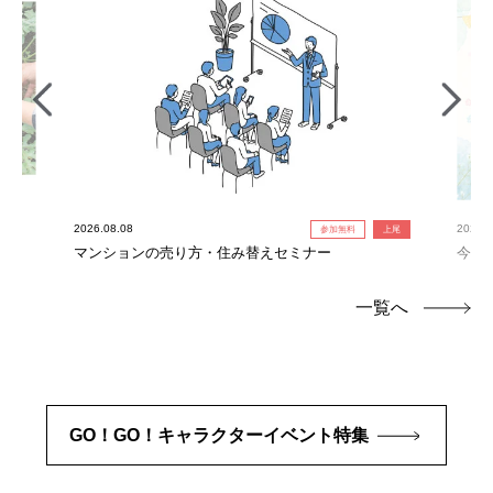
2026.08.08
2026.0
参加無料
上尾
れ限
マンションの売り方・住み替えセミナー
今だ
定！
一覧へ
GO！GO！キャラクターイベント特集