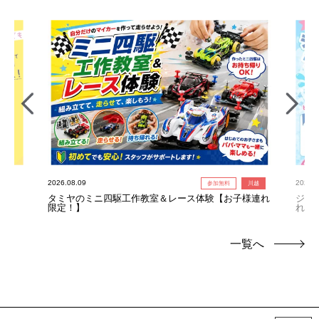
2026.08.09
2026.0
参加無料
川越
タミヤのミニ四駆工作教室＆レース体験【お子様連れ
ジャ
限定！】
れ限
一覧へ