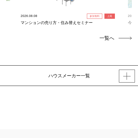
2026.08.08
2026.0
参加無料
上尾
れ限
マンションの売り方・住み替えセミナー
今だ
定！
一覧へ
ハウスメーカー一覧