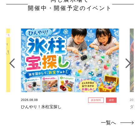
開催中・開催予定のイベント
2026.08.08
2026.0
参加無料
成増
ひんやり！氷柱宝探し
ダイ
一覧へ