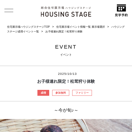
住宅展示場ハウジングステージTOP
住宅展示場イベント情報一覧 展示場選択
ハウジング
ステージ成増イベント一覧
お子様連れ限定！松茸狩り体験
EVENT
イベント
2025/10/13
お子様連れ限定！松茸狩り体験
成増
参加無料
ファミリー
～今が旬♪～