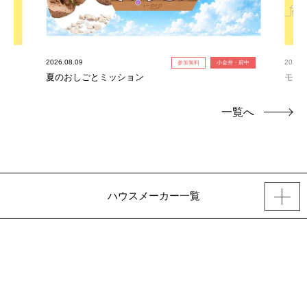
2026.08.09
2026.0
参加無料
小金井・府中
夏のおしごとミッション
モデ
一覧へ
ハウスメーカー一覧