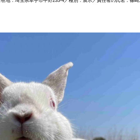
地：埼玉県幸手市中野235‐4／種別：展示／責任者の氏名：篠崎宏美