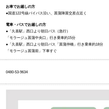
お車でお越しの方
●国道122号線バイパス沿い、菖蒲陣屋交差点近く
電車・バスでお越しの方
●「久喜駅」西口より朝日バス（急行）
「モラージュ菖蒲中央口」行き乗車約15分
●「久喜駅」西口より朝日バス「菖蒲仲橋」行き乗車約18分
「モラージュ菖蒲前」下車すぐ
0480-53-9634