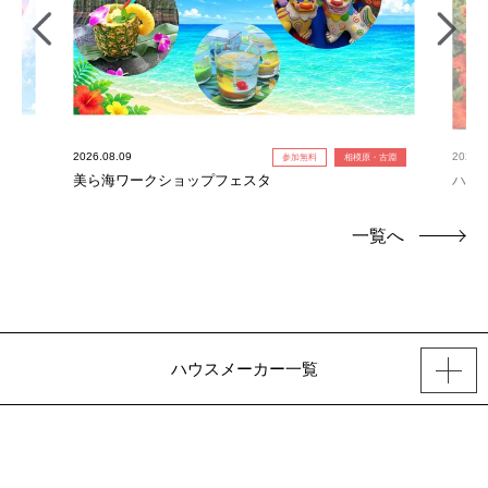
2026.08.09
2026.0
参加無料
相模原・古淵
美ら海ワークショップフェスタ
ハワ
一覧へ
ハウスメーカー一覧