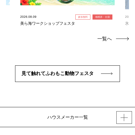
2026.08.09
2026.0
参加無料
相模原・古淵
美ら海ワークショップフェスタ
氷の
一覧へ
見て触れてふわもこ動物フェスタ
ハウスメーカー一覧