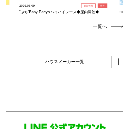
2026.08.09
参加無料
熊谷
”ぷち”Baby Party&ハイハイレース◆屋内開催◆
2026.0
氷柱
一覧へ
ハウスメーカー一覧