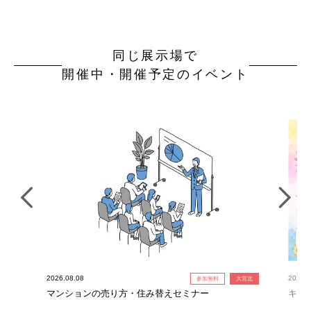
同じ展示場で
開催中・開催予定のイベント
2026.08.08
2026.0
参加無料
大宮北
！】
マンションの売り方・住み替えセミナー
キャ
定！