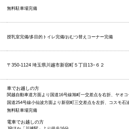
無料駐車場完備
授乳室完備/多目的トイレ完備/おむつ替えコーナー完備
〒350-1124 埼玉県川越市新宿町５丁目13−６２
車でお越しの方
関越自動車道方面より国道16号線旭町一交差点を右折、ヤオコ
国道254号線小仙波方面より新宿町三交差点を左折、コスモ石
無料駐車場完備
電車でお越しの方
JRほか「川越駅」より徒歩16分。