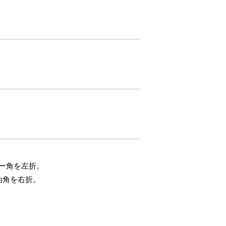
ー角を左折。
油角を右折。