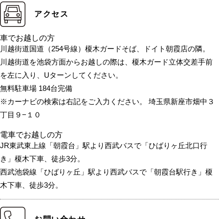
アクセス
車でお越しの方
川越街道国道（254号線）榎木ガードそば、ドイト朝霞店の隣。
川越街道を池袋方面からお越しの際は、榎木ガード立体交差手前
を左に入り、Uターンしてください。
無料駐車場 184台完備
※カーナビの検索は右記をご入力ください。 埼玉県新座市畑中３
丁目９−１０
電車でお越しの方
JR東武東上線「朝霞台」駅より西武バスで「ひばりヶ丘北口行
き」榎木下車、徒歩3分。
西武池袋線「ひばりヶ丘」駅より西武バスで「朝霞台駅行き」榎
木下車、徒歩3分。