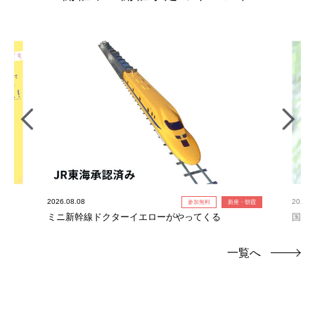
2026.08.08
2026.0
参加無料
新座・朝霞
ミニ新幹線ドクターイエローがやってくる
国産
一覧へ