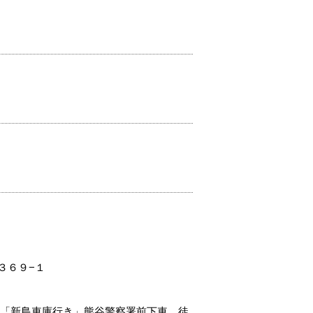
３６９−１
」「新島車庫行き」熊谷警察署前下車、徒